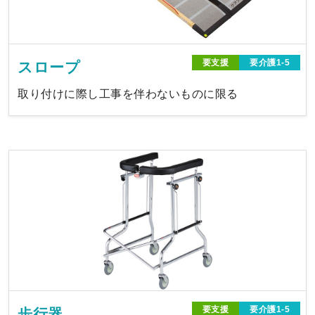
要支援
要介護1-5
スロープ
取り付けに際し工事を伴わないものに限る
要支援
要介護1-5
歩行器